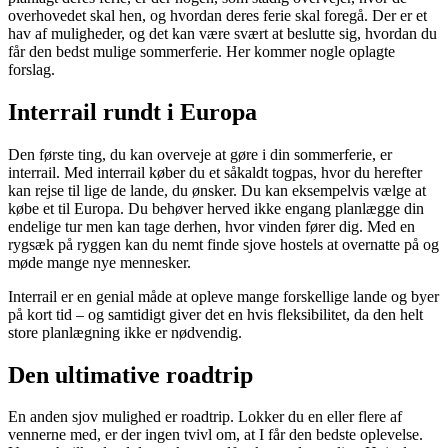
overhovedet skal hen, og hvordan deres ferie skal foregå. Der er et
hav af muligheder, og det kan være svært at beslutte sig, hvordan du
får den bedst mulige sommerferie. Her kommer nogle oplagte
forslag.
Interrail rundt i Europa
Den første ting, du kan overveje at gøre i din sommerferie, er
interrail. Med interrail køber du et såkaldt togpas, hvor du herefter
kan rejse til lige de lande, du ønsker. Du kan eksempelvis vælge at
købe et til Europa. Du behøver herved ikke engang planlægge din
endelige tur men kan tage derhen, hvor vinden fører dig. Med en
rygsæk på ryggen kan du nemt finde sjove hostels at overnatte på og
møde mange nye mennesker.
Interrail er en genial måde at opleve mange forskellige lande og byer
på kort tid – og samtidigt giver det en hvis fleksibilitet, da den helt
store planlægning ikke er nødvendig.
Den ultimative roadtrip
En anden sjov mulighed er roadtrip. Lokker du en eller flere af
vennerne med, er der ingen tvivl om, at I får den bedste oplevelse.