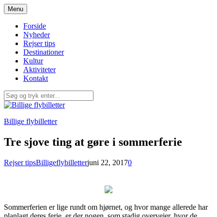
Spring
Menu
til
indhold
Forside
Nyheder
Rejser tips
Destinationer
Kultur
Aktiviteter
Kontakt
Billige flybilletter
Tre sjove ting at gøre i sommerferie
Rejser tips
Billigeflybilletter
juni 22, 2017
0
Sommerferien er lige rundt om hjørnet, og hvor mange allerede har
planlagt deres ferie, er der nogen, som stadig overvejer, hvor de