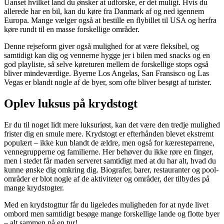
Uanset hvilket land du ønsker at udforske, er det muligt. Hvis du
allerede har en bil, kan du køre fra Danmark af og ned igennem
Europa. Mange vælger også at bestille en flybillet til USA og herfra
køre rundt til en masse forskellige områder.
Denne rejseform giver også mulighed for at være fleksibel, og
samtidigt kan dig og vennerne hygge jer i bilen med snacks og en
god playliste, så selve køreturen mellem de forskellige stops også
bliver mindeværdige. Byerne Los Angelas, San Fransisco og Las
Vegas er blandt nogle af de byer, som ofte bliver besøgt af turister.
Oplev luksus på krydstogt
Er du til noget lidt mere luksuriøst, kan det være den tredje mulighed
frister dig en smule mere. Krydstogt er efterhånden blevet ekstremt
populært – ikke kun blandt de ældre, men også for kæresteparrene,
vennegrupperne og familierne. Her behøver du ikke røre en finger,
men i stedet får maden serveret samtidigt med at du har alt, hvad du
kunne ønske dig omkring dig. Biografer, barer, restauranter og pool-
områder er blot nogle af de aktiviteter og områder, der tilbydes på
mange krydstogter.
Med en krydstogttur får du ligeledes muligheden for at nyde livet
ombord men samtidigt besøge mange forskellige lande og flotte byer
– alt sammen på en tur!