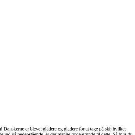
n! Danskerne er blevet gladere og gladere for at tage på ski, hvilket
mme ind på nedenstående, er der mange gode grunde til dette. Så hvis du