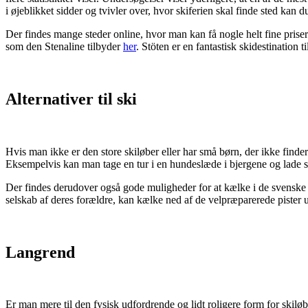
i øjeblikket sidder og tvivler over, hvor skiferien skal finde sted kan 
Der findes mange steder online, hvor man kan få nogle helt fine priser p
som den Stenaline tilbyder
her
. Stöten er en fantastisk skidestination ti
Alternativer til ski
Hvis man ikke er den store skiløber eller har små børn, der ikke finder 
Eksempelvis kan man tage en tur i en hundeslæde i bjergene og lade si
Der findes derudover også gode muligheder for at kælke i de svenske bje
selskab af deres forældre, kan kælke ned af de velpræparerede pister u
Langrend
Er man mere til den fysisk udfordrende og lidt roligere form for skilø