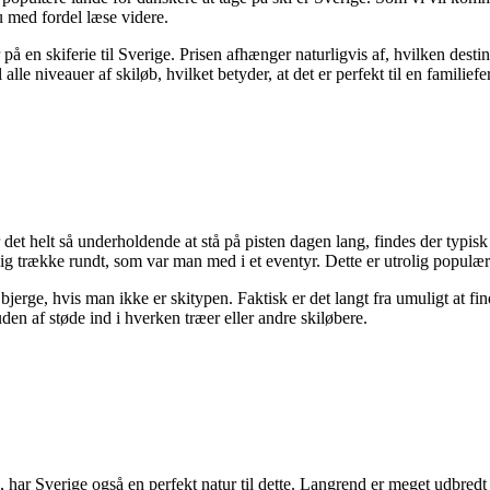
du med fordel læse videre.
å en skiferie til Sverige. Prisen afhænger naturligvis af, hvilken destin
l alle niveauer af skiløb, hvilket betyder, at det er perfekt til en familiefer
det helt så underholdende at stå på pisten dagen lang, findes der typisk 
g trække rundt, som var man med i et eventyr. Dette er utrolig populær
rge, hvis man ikke er skitypen. Faktisk er det langt fra umuligt at find
den af støde ind i hverken træer eller andre skiløbere.
b, har Sverige også en perfekt natur til dette. Langrend er meget udbred