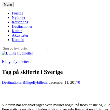
Spring
Menu
til
indhold
Forside
Nyheder
Rejser tips
Destinationer
Kultur
Aktiviteter
Kontakt
Billige flybilletter
Tag på skiferie i Sverige
Destinationer
Billigeflybilletter
december 11, 2017
0
Vinteren har for alvor taget over, hvilket nogle, på trods af sne og kul
flere statistikker viser. Undersøgelser viser yderligere, at en af de 