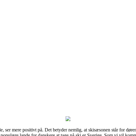
de, ser mere positivt på. Det betyder nemlig, at skisæsonen står for døre
mest populære lande for danskere at tage på ski er Sverige. Som vi vil ko