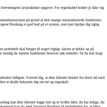
å forretningens lavpraktiske opgaver. For regnskabet holder jo ikke sig
inistrationssystem på grund af dets mange automatiserede funktioner,
erapeut Booking et god bud på et system, som kan hjælpe dig rigtig
 potentielt skal bruges til noget vigtigt, såsom at tjekke op på
 har nemlig de samme funktioner henover alle enheder. Så du kan trygt
ts billigste. Forestil dig, at dine klienter betaler for deres tid med
uden at skulle bekymre dig om tal og regnskab.
ing kan dine klienter logge ind og se hvilke tider, du har ledige, du
r eksempel kan du med Terapeut Booking få muligheden for, at blive