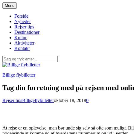
Spring
Menu
til
indhold
Forside
Nyheder
Rejser tips
Destinationer
Kultur
Aktiviteter
Kontakt
Billige flybilletter
Tag din forretning med på rejsen med onli
Rejser tips
Billigeflybilletter
oktober 18, 2018
0
At rejse er en oplevelse, man bør unde sig selv så ofte som muligt. Bil
nogensinde at komme ud af hverdagens trummerum og ud i verden.