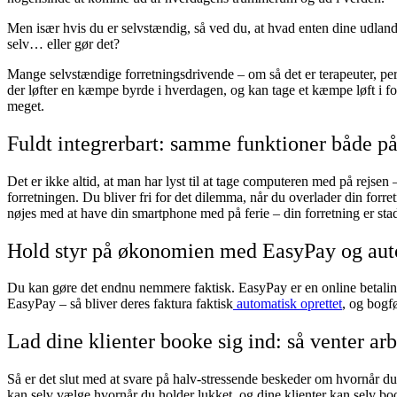
Men især hvis du er selvstændig, så ved du, at hvad enten dine udlandse
selv… eller gør det?
Mange selvstændige forretningsdrivende – om så det er terapeuter, per
der løfter en kæmpe byrde i hverdagen, og kan tage et kæmpe løft i fo
meget.
Fuldt integrerbart: samme funktioner både p
Det er ikke altid, at man har lyst til at tage computeren med på rejsen
forretningen. Du bliver fri for det dilemma, når du overlader din forr
nøjes med at have din smartphone med på ferie – din forretning er sta
Hold styr på økonomien med EasyPay og aut
Du kan gøre det endnu nemmere faktisk. EasyPay er en online betalings
EasyPay – så bliver deres faktura faktisk
automatisk oprettet
, og bogf
Lad dine klienter booke sig ind: så venter a
Så er det slut med at svare på halv-stressende beskeder om hvornår du
kan selv vælge hvornår du holder lukket, og dine klienter kan selv b