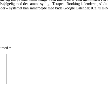
r selvfølgelig med det samme synlig i Terapeut Booking kalenderen, så d
nder – systemet kan samarbejde med både Google Calendar, iCal til i
et med
*