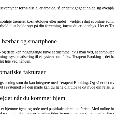
ventyr er fornøjelse eller arbejde, så er det vigtigt at holde sig ovenp
sonlige trænere, kosmetologer eller andet – vælger i dag et online adm
rhold til at holde styr på din forretning, imens du er udenbys. Her er T
å bærbar og smartphone
 – og dette kan nogengange blive et dilemma, hvis man ved, at computeren
etnings systematisering til et system som f.eks. Terapeut Booking – det
dig lige ved hånden.
omatiske fakturaer
løsning som du kan integrere med Terapeut Booking. Og så er det markede
ørt i systemet! På den måde kan du læne dig tilbage og nyde din rejse, 
rbejdet når du kommer hjem
 er hjemme igen, og rode med papirkalenderen på ferien. Med online book
ooke sig ind på dine næste ledige tider, imens du er væk hjemmefra. Fo