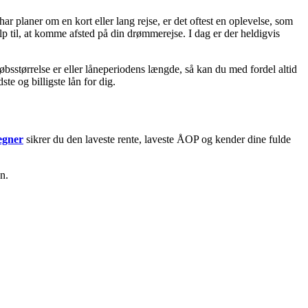
har planer om en kort eller lang rejse, er det oftest en oplevelse, som
lp til, at komme afsted på din drømmerejse. I dag er der heldigvis
øbsstørrelse er eller låneperiodens længde, så kan du med fordel altid
e og billigste lån for dig.
egner
sikrer du den laveste rente, laveste ÅOP og kender dine fulde
n.