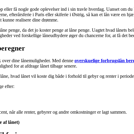
op eller få nogle gode oplevelser ind i sin travle hverdag. Uanset om du 
efterårsferie i Paris eller skiferie i Østrig, så kan et lån være en hjæ
at kunne realisere dine drømme.
låne penge, da det jo koster penge at låne penge. Uagtet hvad lånets bel
er ved forskellige låneudbydere øger du chancerne for, at få det bedst
beregner
lik over dine lånemuligheder. Med denne
overskuelige forbrugslån ber
ghed for at afdrage lånet tilbage senere.
ne, hvad lånet vil koste dig både i forhold til gebyr og renter i periode
ge efter:
ocent, når alle renter, gebyrer og andre omkostninger er lagt sammen.
e af lånet)