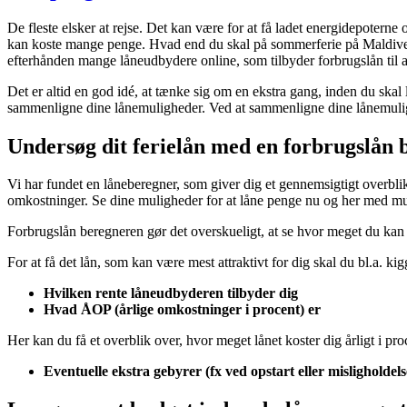
De fleste elsker at rejse. Det kan være for at få ladet energidepoterne 
kan koste mange penge. Hvad end du skal på sommerferie på Maldiverne, 
efterhånden mange låneudbydere online, som tilbyder forbrugslån til 
Det er altid en god idé, at tænke sig om en ekstra gang, inden du skal 
sammenligne dine lånemuligheder. Ved at sammenligne dine lånemulighed
Undersøg dit ferielån med en forbrugslån 
Vi har fundet en låneberegner, som giver dig et gennemsigtigt overb
omkostninger. Se dine muligheder for at låne penge nu og her med muli
Forbrugslån beregneren gør det overskueligt, at se hvor meget du kan lå
For at få det lån, som kan være mest attraktivt for dig skal du bl.a. kig
Hvilken rente låneudbyderen tilbyder dig
Hvad ÅOP (årlige omkostninger i procent) er
Her kan du få et overblik over, hvor meget lånet koster dig årligt i pr
Eventuelle ekstra gebyrer (fx ved opstart eller misligholdels