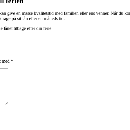
l ferien
et kan give en masse kvalitetstid med familien eller ens venner. Når du k
drage på sit lån efter en måneds tid.
e lånet tilbage efter din ferie.
et med
*