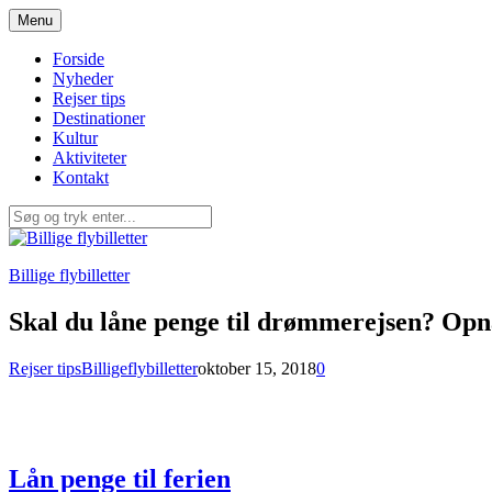
Spring
Menu
til
indhold
Forside
Nyheder
Rejser tips
Destinationer
Kultur
Aktiviteter
Kontakt
Billige flybilletter
Skal du låne penge til drømmerejsen? Opnå
Rejser tips
Billigeflybilletter
oktober 15, 2018
0
Lån penge til ferien