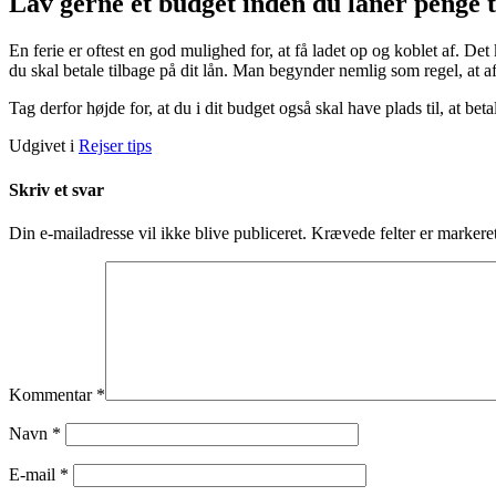
Lav gerne et budget inden du låner penge ti
En ferie er oftest en god mulighed for, at få ladet op og koblet af. D
du skal betale tilbage på dit lån. Man begynder nemlig som regel, at af
Tag derfor højde for, at du i dit budget også skal have plads til, at betal
Udgivet i
Rejser tips
Skriv et svar
Din e-mailadresse vil ikke blive publiceret.
Krævede felter er marker
Kommentar
*
Navn
*
E-mail
*