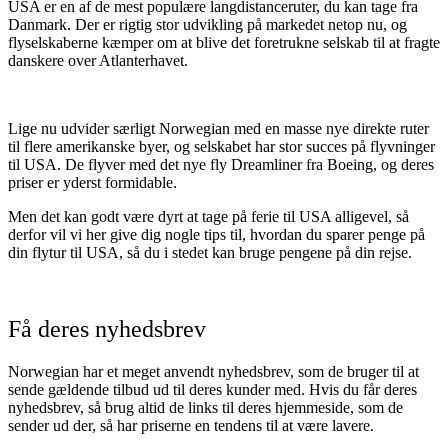
USA er en af de mest populære langdistanceruter, du kan tage fra
Danmark. Der er rigtig stor udvikling på markedet netop nu, og
flyselskaberne kæmper om at blive det foretrukne selskab til at fragte
danskere over Atlanterhavet.
Lige nu udvider særligt Norwegian med en masse nye direkte ruter
til flere amerikanske byer, og selskabet har stor succes på flyvninger
til USA. De flyver med det nye fly Dreamliner fra Boeing, og deres
priser er yderst formidable.
Men det kan godt være dyrt at tage på ferie til USA alligevel, så
derfor vil vi her give dig nogle tips til, hvordan du sparer penge på
din flytur til USA, så du i stedet kan bruge pengene på din rejse.
Få deres nyhedsbrev
Norwegian har et meget anvendt nyhedsbrev, som de bruger til at
sende gældende tilbud ud til deres kunder med. Hvis du får deres
nyhedsbrev, så brug altid de links til deres hjemmeside, som de
sender ud der, så har priserne en tendens til at være lavere.