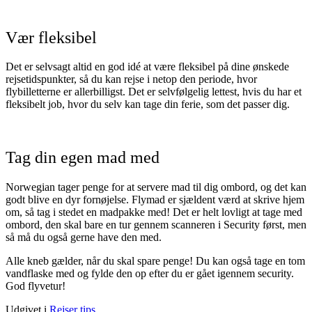
Vær fleksibel
Det er selvsagt altid en god idé at være fleksibel på dine ønskede
rejsetidspunkter, så du kan rejse i netop den periode, hvor
flybilletterne er allerbilligst. Det er selvfølgelig lettest, hvis du har et
fleksibelt job, hvor du selv kan tage din ferie, som det passer dig.
Tag din egen mad med
Norwegian tager penge for at servere mad til dig ombord, og det kan
godt blive en dyr fornøjelse. Flymad er sjældent værd at skrive hjem
om, så tag i stedet en madpakke med! Det er helt lovligt at tage med
ombord, den skal bare en tur gennem scanneren i Security først, men
så må du også gerne have den med.
Alle kneb gælder, når du skal spare penge! Du kan også tage en tom
vandflaske med og fylde den op efter du er gået igennem security.
God flyvetur!
Udgivet i
Rejser tips