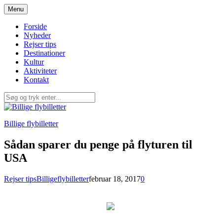
Spring
Menu
til
indhold
Forside
Nyheder
Rejser tips
Destinationer
Kultur
Aktiviteter
Kontakt
Billige flybilletter
Sådan sparer du penge på flyturen til
USA
Rejser tips
Billigeflybilletter
februar 18, 2017
0