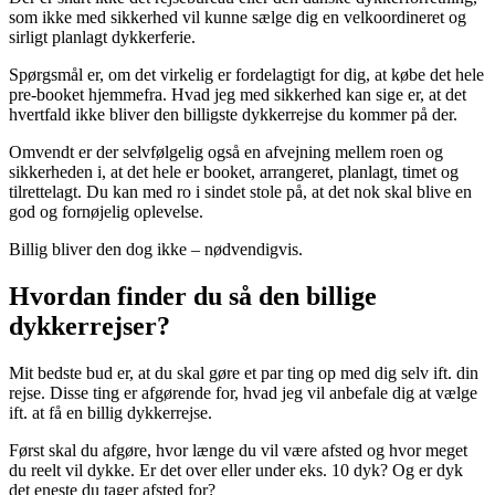
som ikke med sikkerhed vil kunne sælge dig en velkoordineret og
sirligt planlagt dykkerferie.
Spørgsmål er, om det virkelig er fordelagtigt for dig, at købe det hele
pre-booket hjemmefra. Hvad jeg med sikkerhed kan sige er, at det
hvertfald ikke bliver den billigste dykkerrejse du kommer på der.
Omvendt er der selvfølgelig også en afvejning mellem roen og
sikkerheden i, at det hele er booket, arrangeret, planlagt, timet og
tilrettelagt. Du kan med ro i sindet stole på, at det nok skal blive en
god og fornøjelig oplevelse.
Billig bliver den dog ikke – nødvendigvis.
Hvordan finder du så den billige
dykkerrejser?
Mit bedste bud er, at du skal gøre et par ting op med dig selv ift. din
rejse. Disse ting er afgørende for, hvad jeg vil anbefale dig at vælge
ift. at få en billig dykkerrejse.
Først skal du afgøre, hvor længe du vil være afsted og hvor meget
du reelt vil dykke. Er det over eller under eks. 10 dyk? Og er dyk
det eneste du tager afsted for?