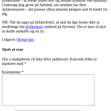
dykkerferie – at booke rejsen selv og bestille dykkene ved ankomst.
Undersøg dog gerne på forhånd, om området har flere
dykkerressorts – det presser oftest priserne længere ned til fordel for
dig.
NB: Når du tager på dykkerferier, så skal du lige huske ikke at
medbringe din
dykkerkniv
ombord på flyveren. Det er bare så dyrt
at skulle anskaffe sig en ny.
Udgivet i
Rejser tips
Skriv et svar
Din e-mailadresse vil ikke blive publiceret.
Krævede felter er
markeret med
*
Kommentar
*