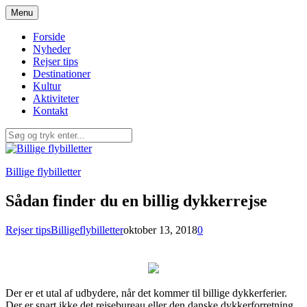
Spring
Menu
til
indhold
Forside
Nyheder
Rejser tips
Destinationer
Kultur
Aktiviteter
Kontakt
Billige flybilletter
Sådan finder du en billig dykkerrejse
Rejser tips
Billigeflybilletter
oktober 13, 2018
0
Der er et utal af udbydere, når det kommer til billige dykkerferier.
Der er snart ikke det rejsebureau eller den danske dykkerforretning,