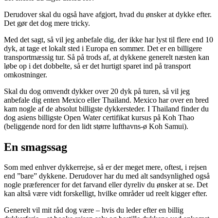
Derudover skal du også have afgjort, hvad du ønsker at dykke efter.
Det gør det dog mere tricky.
Med det sagt, så vil jeg anbefale dig, der ikke har lyst til flere end 10
dyk, at tage et lokalt sted i Europa en sommer. Det er en billigere
transportmæssig tur. Så på trods af, at dykkene generelt næsten kan
løbe op i det dobbelte, så er det hurtigt sparet ind på transport
omkostninger.
Skal du dog omvendt dykker over 20 dyk på turen, så vil jeg
anbefale dig enten Mexico eller Thailand. Mexico har over en bred
kam nogle af de absolut billigste dykkersteder. I Thailand finder du
dog asiens billigste Open Water certifikat kursus på Koh Thao
(beliggende nord for den lidt større lufthavns-ø Koh Samui).
En smagssag
Som med enhver dykkerrejse, så er der meget mere, oftest, i rejsen
end ”bare” dykkene. Derudover har du med alt sandsynlighed også
nogle præferencer for det farvand eller dyreliv du ønsker at se. Det
kan altså være vidt forskelligt, hvilke områder ud reelt kigger efter.
Generelt vil mit råd dog være – hvis du leder efter en billig