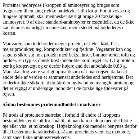
Proteiner nedbrydes i kroppen til aminosyrer og bruges som
byggesten til en lang række molekyler i din krop. For at vokse og
fungere optimalt, skal mennesker særligt bruge 20 forskellige
aminosyrer. 9 af disse standard-aminosyrer er essentielle, da de ikke
kan dannes naturligt i mennesker, men i stedet må inkluderes i
kosten.
Madvarer, som indeholder meget protein, er f.eks. kød, fisk,
mejeriprodukter, æg, kornprodukter og fjerkræ. Vegetarer kan dog
sagtens sikre sig nok protein med f.eks. linser, bønner, ærter, tofu og
nødder. En typisk dansk kost indeholder som regel ca. 1,1 g protein
per kg kropsvægt og er derfor højere end det anbefalede 0,83 g.
Man skal dog være særligt opmærksom når man rejser, da kost i
andre dele af verden er sammensat anderledes end herhjemme. Det
er derfor ikke sikkert, at du får den nødvendige mængde protein og
det er vigtigt at undersøge indholdet i de forskellige fødevarer på
rejsen.
Sådan bestemmes proteinindholdet i madvarer
På trods af proteiners størrelse i forhold til andre af kroppens
bestanddele, er de alt for små til, at man kan se dem med det blotte
øje eller vha. et mikroskop. Højteknologiske metoder benyttes derfor
til at bestemme karakteristika, såsom proteinets vægt og mængde,
samt specifikke aminosyresekvens.