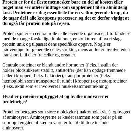
Protein er for de fleste mennesker bare en del af kosten eller
noget man ser atleter indtage som supplement til en almindelig
kost. Proteiner er dog essentielle for en velfungerende krop, da
de tager del i alle kroppens processer, og det er derfor vigtigt at
du også får protein nok på rejsen.
Protein spiller en central rolle i alle levende organismer. I forbindelse
med de mange forskellige funktioner, er strukturen af hvert slags
protein unik og tilpasset dens specifikke opgave. Nogle er
nødvendige for generelle celles struktur, mens andre er involverede i
transport i, til eller fra celler og organer.
Centrale proteiner er blandt andre hormoner (f.eks. insulin der
holder blodsukkeret stabilt), antistoffer (der kan opdage fremmede
celler i kroppen, f.eks. bakterier), transportproteiner (f.eks.
hæmoglobin som transporter ilt rundt i kroppen) og motorproteiner
(f.eks. aktin som er involveret i muskelsammentrækning).
Hvad er proteiner opbygget af og hvilke madvarer er
proteinrige?
Proteiner betegnes som store molekyler (makromolekyler), opbygget
af aminosyrer. Aminosyrerne er kædet sammen som perler på en
snor og længden af kæden varierer fra 50 til flere tusinde
aminosyrer.