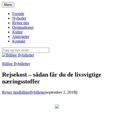
Spring
Menu
til
indhold
Forside
Nyheder
Rejser tips
Destinationer
Kultur
Aktiviteter
Kontakt
Billige flybilletter
Rejsekost – sådan får du de livsvigtige
næringsstoffer
Rejser tips
Billigeflybilletter
september 2, 2018
0