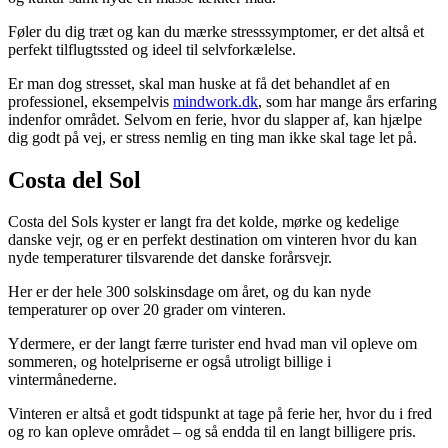
Føler du dig træt og kan du mærke stresssymptomer, er det altså et
perfekt tilflugtssted og ideel til selvforkælelse.
Er man dog stresset, skal man huske at få det behandlet af en
professionel, eksempelvis
mindwork.dk
, som har mange års erfaring
indenfor området. Selvom en ferie, hvor du slapper af, kan hjælpe
dig godt på vej, er stress nemlig en ting man ikke skal tage let på.
Costa del Sol
Costa del Sols kyster er langt fra det kolde, mørke og kedelige
danske vejr, og er en perfekt destination om vinteren hvor du kan
nyde temperaturer tilsvarende det danske forårsvejr.
Her er der hele 300 solskinsdage om året, og du kan nyde
temperaturer op over 20 grader om vinteren.
Ydermere, er der langt færre turister end hvad man vil opleve om
sommeren, og hotelpriserne er også utroligt billige i
vintermånederne.
Vinteren er altså et godt tidspunkt at tage på ferie her, hvor du i fred
og ro kan opleve området – og så endda til en langt billigere pris.