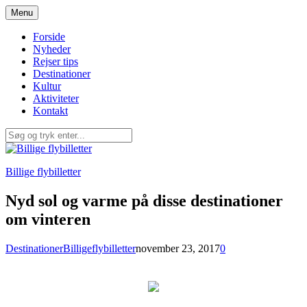
Spring
Menu
til
indhold
Forside
Nyheder
Rejser tips
Destinationer
Kultur
Aktiviteter
Kontakt
Billige flybilletter
Nyd sol og varme på disse destinationer
om vinteren
Destinationer
Billigeflybilletter
november 23, 2017
0