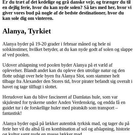
Er du træt af det kedelige og grå danske vejr, og trænger du til
en dejlig ferie, hvor du kan nyde solen? Så læs med her, hvor vi
giver vores bud på nogle af de bedste destinationer, hvor du
kan sole dig om vinteren.
Alanya, Tyrkiet
Alanya byder på 19-20 grader i februar måned og hele ni
solskinstimer, hvilket betyder, at du kan nyde godt af solen og slappe
af ved poolen.
Udover afslapning ved poolen byder Alanya på et væld af
oplevelser. Blandt andet kan du opleve den utrolige natur og den
flotte udsigt over hele byen fra Alanya Slot, som stammer helt
tilbage fra Alexander den Stores tid, hvor pirater befandt sig overalt i
havet og tage tilflugt i slottet.
Herudover kan du blive fascineret af Damlatas hule, som var
skjulested for tyskerne under Anden Verdenskrig, og endda få en
guidet tur i de forskellige huler med piratskib som transport –
fantastisk!
Alanya byder også på lækker autentisk tyrkisk mad, og tager du på
ferie her vil du altså få en kombination af sol og afslapning, historie
og kultur samt nyde en masse lækker mad.