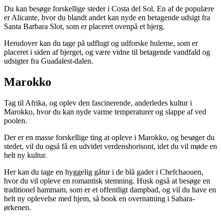
Du kan besøge forskellige steder i Costa del Sol. En af de populære
er Alicante, hvor du blandt andet kan nyde en betagende udsigt fra
Santa Barbara Slot, som er placeret ovenpå et bjerg.
Herudover kan du tage på udflugt og udforske hulerne, som er
placeret i siden af bjerget, og være vidne til betagende vandfald og
udsigter fra Guadalest-dalen.
Marokko
Tag til Afrika, og oplev den fascinerende, anderledes kultur i
Marokko, hvor du kan nyde varme temperaturer og slappe af ved
poolen.
Der er en masse forskellige ting at opleve i Marokko, og besøger du
stedet, vil du også få en udvidet verdenshorisont, idet du vil møde en
helt ny kultur.
Her kan du tage en hyggelig gåtur i de blå gader i Chefchaouen,
hvor du vil opleve en romantisk stemning. Husk også at besøge en
traditionel hammam, som er et offentligt dampbad, og vil du have en
helt ny oplevelse med hjem, så book en overnatning i Sahara-
ørkenen.