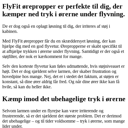
FlyFit ørepropper er perfekte til dig, der
kæmper ned tryk i ørerne under flyvning.
De er dog også en oplagt løsning til dig, der irriteres af støj i
kabinen.
Med FlyFit ørepropper får du en skræddersyet løsning, der kan
hjælpe dig med en god flyvetur. Ørepropperne er skabt specifikt til
at afhjælpe trykken i ørerne under flyvning. Samtidigt er der også et
støjfilter, der nok er kærkomment for mange.
Selv den korteste flyvetur kan føles udmattende, hvis støjniveauet er
højt. Det er dog sjældent selve larmen, der skaber frustration og
hovedpine hos mange. Nej, det er i stedet det faktum, at støjen er
konstant, så dine ører aldrig får fred. Og når dine ører ikke kan få
hvile, så kan du heller ikke.
Kæmp imod det ubehagelige tryk i ørerne
Selvom larmen under en flyrejse kan være irriterende og
frustrerende, så er det sjældent det største problem. Det er derimod
det ubehagelige – og til tider voldsomme – tryk i ørerne, som mange
lider under.