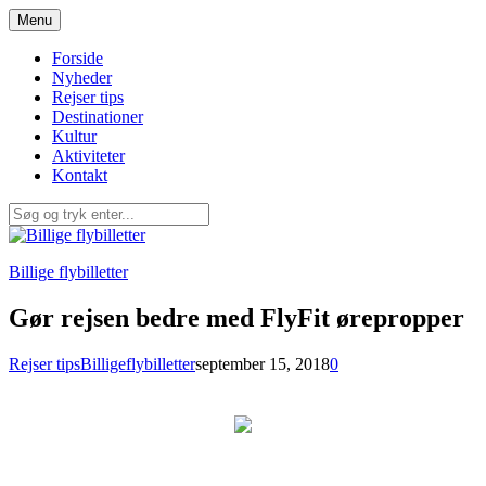
Spring
Menu
til
indhold
Forside
Nyheder
Rejser tips
Destinationer
Kultur
Aktiviteter
Kontakt
Billige flybilletter
Gør rejsen bedre med FlyFit ørepropper
Rejser tips
Billigeflybilletter
september 15, 2018
0