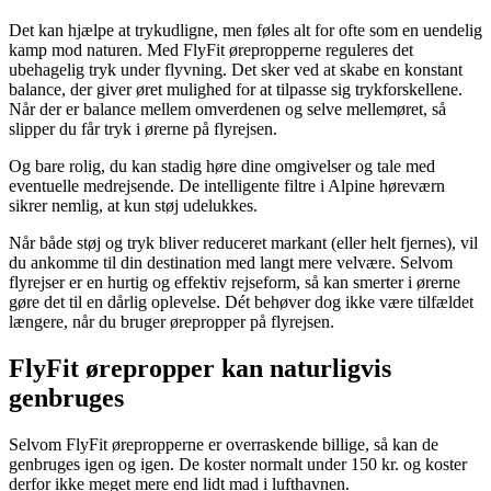
Det kan hjælpe at trykudligne, men føles alt for ofte som en uendelig
kamp mod naturen. Med FlyFit ørepropperne reguleres det
ubehagelig tryk under flyvning. Det sker ved at skabe en konstant
balance, der giver øret mulighed for at tilpasse sig trykforskellene.
Når der er balance mellem omverdenen og selve mellemøret, så
slipper du får tryk i ørerne på flyrejsen.
Og bare rolig, du kan stadig høre dine omgivelser og tale med
eventuelle medrejsende. De intelligente filtre i Alpine høreværn
sikrer nemlig, at kun støj udelukkes.
Når både støj og tryk bliver reduceret markant (eller helt fjernes), vil
du ankomme til din destination med langt mere velvære. Selvom
flyrejser er en hurtig og effektiv rejseform, så kan smerter i ørerne
gøre det til en dårlig oplevelse. Dét behøver dog ikke være tilfældet
længere, når du bruger ørepropper på flyrejsen.
FlyFit ørepropper kan naturligvis
genbruges
Selvom FlyFit ørepropperne er overraskende billige, så kan de
genbruges igen og igen. De koster normalt under 150 kr. og koster
derfor ikke meget mere end lidt mad i lufthavnen.