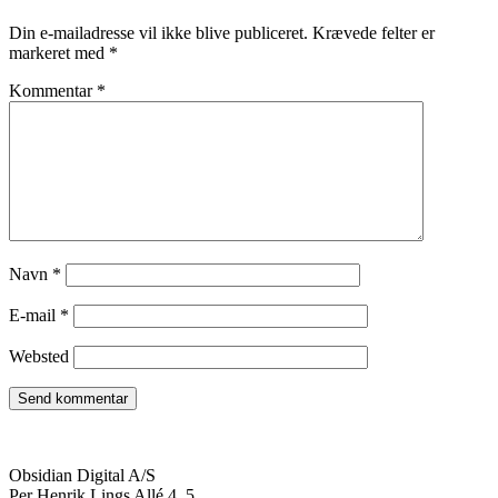
Din e-mailadresse vil ikke blive publiceret.
Krævede felter er
markeret med
*
Kommentar
*
Navn
*
E-mail
*
Websted
Obsidian Digital A/S
Per Henrik Lings Allé 4, 5