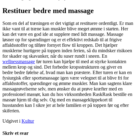
Restituer bedre med massage
Som en del af træningen er det vigtigt at restituere ordentligt. Er man
ikke vant til at træne kan muskler blive meget ømme i starten. Her
kan det være en god ide at supplere med lidt massage. Massage
løsner op for spændinger og er et effektivt redskab til at frigive
affaldsstoffer og tilføre fornyet flow til kroppen. Det hjælper
musklerne hurtigere på toppen inden ferien, så du mindsker risikoen
for skader og skavanker, når du suser rundt i sneen. En
wellnessmassage
før turen kan hjælpe til med at styrke kontakten
mellem krop og sind. Det forbedre kropsstrukturen og giver en
bedre bedre følelse af, hvad man kan præstere. Efter turen er kan en
fysiurgisk eller sportsmassage igen være velegnet til at blive fri for
affaldsstoffer, spændinger og ømme muskler. Man kan sagtens klare
massageøvelserne selv, men ønsker du at prøve kræfter med en
professionel massør, kan du hos virksomheden RaskRask bestille en
massør hjem til dig selv. Og med en massageklippekort til
husstanden kan I sikre jer at hele familien er på toppen før og efter
skiferien.
Udgivet i
Kultur
Skriv et svar