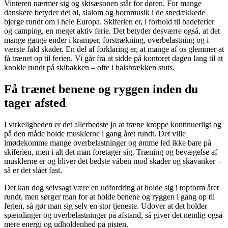
Vinteren nærmer sig og skisæsonen står for døren. For mange
danskere betyder det øl, slalom og hornmusik i de snedækkede
bjerge rundt om i hele Europa. Skiferien er, i forhold til badeferier
og camping, en meget aktiv ferie. Det betyder desværre også, at det
mange gange ender i kramper, forstrækning, overbelastning og i
værste fald skader. En del af forklaring er, at mange af os glemmer at
få trænet op til ferien. Vi går fra at sidde på kontoret dagen lang til at
knokle rundt på skibakken – ofte i halsbrækken stuts.
Få trænet benene og ryggen inden du
tager afsted
I virkeligheden er det allerbedste jo at træne kroppe kontinuerligt og
på den måde holde musklerne i gang året rundt. Det ville
imødekomme mange overbelastninger og ømme led ikke bare på
skiferien, men i alt det man foretager sig. Træning og bevægelse af
musklerne er og bliver det bedste våben mod skader og skavanker –
så er det slået fast.
Det kan dog selvsagt være en udfordring at holde sig i topform året
rundt, men sørger man for at holde benene og ryggen i gang op til
ferien, så gør man sig selv en stor tjeneste. Udover at det holder
spændinger og overbelastninger på afstand, så giver det nemlig også
mere energi og udholdenhed på pisten.