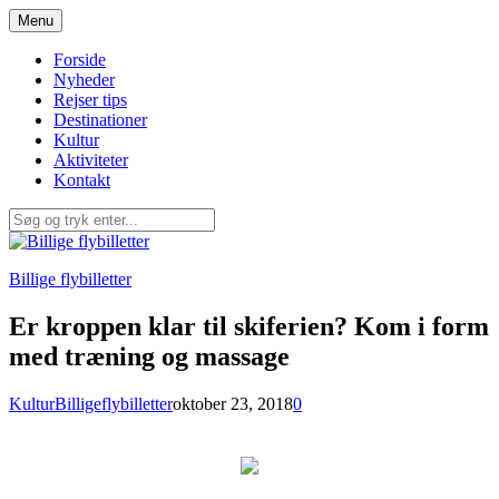
Spring
Menu
til
indhold
Forside
Nyheder
Rejser tips
Destinationer
Kultur
Aktiviteter
Kontakt
Billige flybilletter
Er kroppen klar til skiferien? Kom i form
med træning og massage
Kultur
Billigeflybilletter
oktober 23, 2018
0