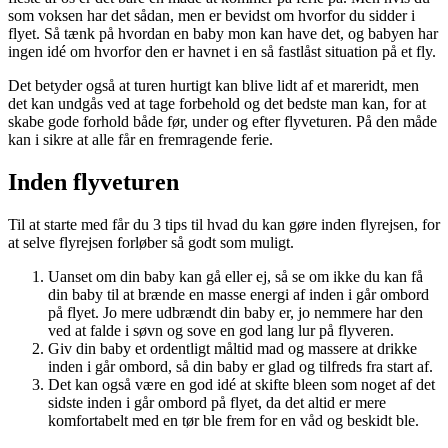
som voksen har det sådan, men er bevidst om hvorfor du sidder i
flyet. Så tænk på hvordan en baby mon kan have det, og babyen har
ingen idé om hvorfor den er havnet i en så fastlåst situation på et fly.
Det betyder også at turen hurtigt kan blive lidt af et mareridt, men
det kan undgås ved at tage forbehold og det bedste man kan, for at
skabe gode forhold både før, under og efter flyveturen. På den måde
kan i sikre at alle får en fremragende ferie.
Inden flyveturen
Til at starte med får du 3 tips til hvad du kan gøre inden flyrejsen, for
at selve flyrejsen forløber så godt som muligt.
Uanset om din baby kan gå eller ej, så se om ikke du kan få
din baby til at brænde en masse energi af inden i går ombord
på flyet. Jo mere udbrændt din baby er, jo nemmere har den
ved at falde i søvn og sove en god lang lur på flyveren.
Giv din baby et ordentligt måltid mad og massere at drikke
inden i går ombord, så din baby er glad og tilfreds fra start af.
Det kan også være en god idé at skifte bleen som noget af det
sidste inden i går ombord på flyet, da det altid er mere
komfortabelt med en tør ble frem for en våd og beskidt ble.