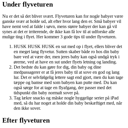
Under flyveturen
Nu er det så det bliver svært. Flyveturen kan for nogle babyer være
ganske svær at holde ud, alt efter hvor lang den er. Små babyer vil
have nemt ved at falde i søvn, mens større babyer der kan gå vil
synes at det er irriterende, de ikke kan få lov til at udforske alle
mulige ting i flyet. Her kommer 3 gode tips til under flyveturen.
HUSK HUSK HUSK en sut med op i flyet, ellers bliver det
en meget lang flyvetur. Sutten skaber både ro hos din baby
bare ved at være der, men jeres baby kan også undgå tryk i
ørerne, ved at have en sut under flyets letning og landing.
Det bedste du kan gøre for dig, din baby og dine
medpassagerer er at få jeres baby til at sove en god og lang
lur. Det er selvfølgelig lettere sagt end gjort, men du kan tage
tæppe og bamse med som babyen kan putte med. Du kan
også sørge for at tage en flyafgang, der passer med det
tidspunkt din baby normalt sover på.
Tag lækre snacks og måske nogle hyggelige serier på iPad
med, så du har noget at holde din baby beskæftiget med, når
den ikke sover.
Efter flyveturen