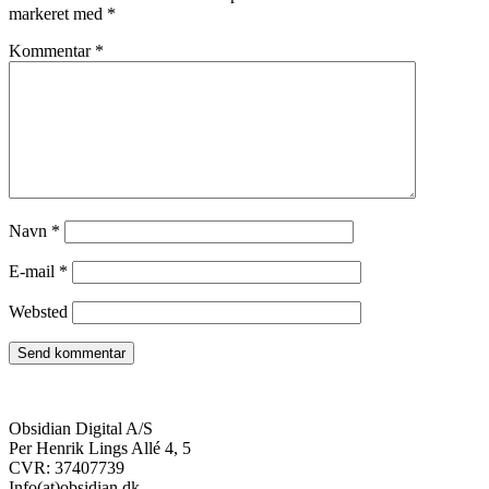
markeret med
*
Kommentar
*
Navn
*
E-mail
*
Websted
Obsidian Digital A/S
Per Henrik Lings Allé 4, 5
CVR: 37407739
Info(at)obsidian.dk