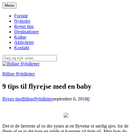
Spring
Menu
til
indhold
Forside
Nyheder
Rejser tips
Destinationer
Kultur
Aktiviteter
Kontakt
Billige flybilletter
9 tips til flyrejse med en baby
Rejser tips
Billigeflybilletter
september 6, 2018
0
Det er de færreste af os der synes at en flyvetur er særlig sjov, for de
fleste af os er det bare en måde at kommer på ferie på. Men hvis du