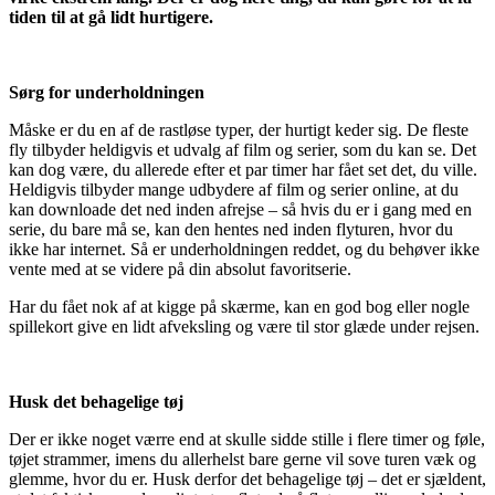
tiden til at gå lidt hurtigere.
Sørg for underholdningen
Måske er du en af de rastløse typer, der hurtigt keder sig. De fleste
fly tilbyder heldigvis et udvalg af film og serier, som du kan se. Det
kan dog være, du allerede efter et par timer har fået set det, du ville.
Heldigvis tilbyder mange udbydere af film og serier online, at du
kan downloade det ned inden afrejse – så hvis du er i gang med en
serie, du bare må se, kan den hentes ned inden flyturen, hvor du
ikke har internet. Så er underholdningen reddet, og du behøver ikke
vente med at se videre på din absolut favoritserie.
Har du fået nok af at kigge på skærme, kan en god bog eller nogle
spillekort give en lidt afveksling og være til stor glæde under rejsen.
Husk det behagelige tøj
Der er ikke noget værre end at skulle sidde stille i flere timer og føle,
tøjet strammer, imens du allerhelst bare gerne vil sove turen væk og
glemme, hvor du er. Husk derfor det behagelige tøj – det er sjældent,