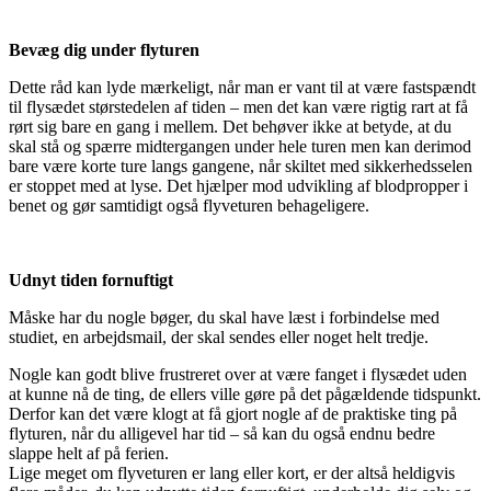
Bevæg dig under flyturen
Dette råd kan lyde mærkeligt, når man er vant til at være fastspændt
til flysædet størstedelen af tiden – men det kan være rigtig rart at få
rørt sig bare en gang i mellem. Det behøver ikke at betyde, at du
skal stå og spærre midtergangen under hele turen men kan derimod
bare være korte ture langs gangene, når skiltet med sikkerhedsselen
er stoppet med at lyse. Det hjælper mod udvikling af blodpropper i
benet og gør samtidigt også flyveturen behageligere.
Udnyt tiden fornuftigt
Måske har du nogle bøger, du skal have læst i forbindelse med
studiet, en arbejdsmail, der skal sendes eller noget helt tredje.
Nogle kan godt blive frustreret over at være fanget i flysædet uden
at kunne nå de ting, de ellers ville gøre på det pågældende tidspunkt.
Derfor kan det være klogt at få gjort nogle af de praktiske ting på
flyturen, når du alligevel har tid – så kan du også endnu bedre
slappe helt af på ferien.
Lige meget om flyveturen er lang eller kort, er der altså heldigvis