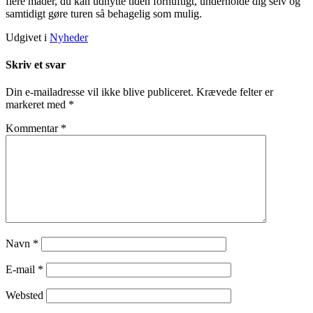
flere måder, du kan udnytte tiden fornuftigt, underholde dig selv og
samtidigt gøre turen så behagelig som mulig.
Udgivet i
Nyheder
Skriv et svar
Din e-mailadresse vil ikke blive publiceret.
Krævede felter er
markeret med
*
Kommentar
*
Navn
*
E-mail
*
Websted