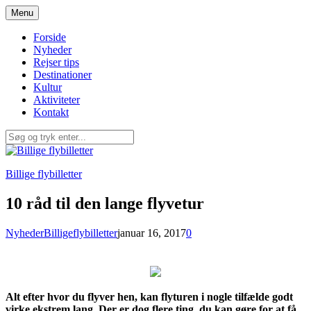
Spring
Menu
til
indhold
Forside
Nyheder
Rejser tips
Destinationer
Kultur
Aktiviteter
Kontakt
Billige flybilletter
10 råd til den lange flyvetur
Nyheder
Billigeflybilletter
januar 16, 2017
0
Alt efter hvor du flyver hen, kan flyturen i nogle tilfælde godt
virke ekstrem lang. Der er dog flere ting, du kan gøre for at få